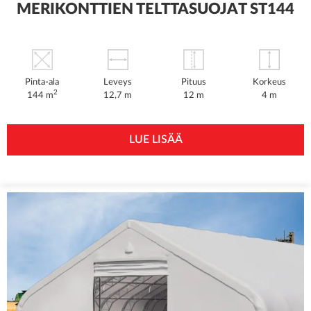
MERIKONTTIEN TELTTASUOJAT ST144
Pinta-ala
Leveys
Pituus
Korkeus
2
144 m
12,7 m
12 m
4 m
LUE LISÄÄ