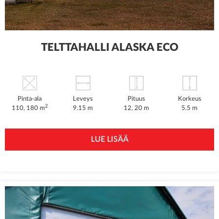
TELTTAHALLI ALASKA ECO
Pinta-ala
Leveys
Pituus
Korkeus
2
110, 180 m
9.15 m
12, 20 m
5.5 m
LUE LISÄÄ