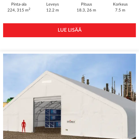
Pinta-ala
Leveys
Pituus
Korkeus
2
224, 315 m
12.2 m
18.3, 26 m
7.5 m
LUE LISÄÄ