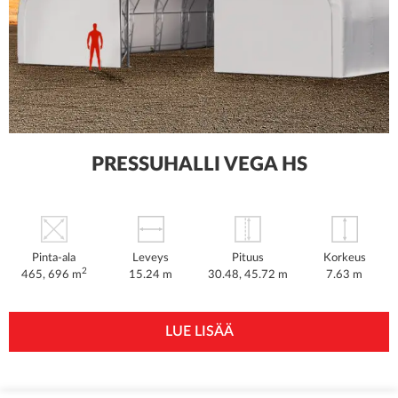
PRESSUHALLI VEGA HS
Pinta-ala
Leveys
Pituus
Korkeus
2
465, 696 m
15.24 m
30.48, 45.72 m
7.63 m
LUE LISÄÄ