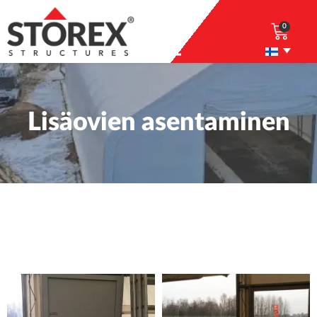
0
Lisäovien asentaminen