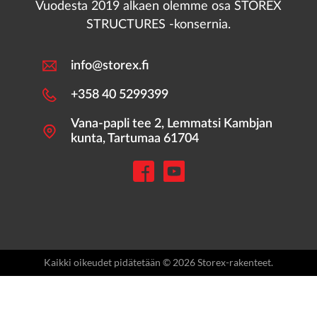
Vuodesta 2019 alkaen olemme osa STOREX
STRUCTURES -konsernia.
info@storex.fi
+358 40 5299399
Vana-papli tee 2, Lemmatsi Kambjan
kunta, Tartumaa 61704
Kaikki oikeudet pidätetään © 2026 Storex-rakenteet.