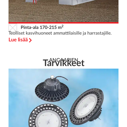
2
Pinta-ala 170-215 m
Teolliset kasvihuoneet ammattilaisille ja harrastajille.
Lue lisää
ANGAARIEN
Tarvikkeet