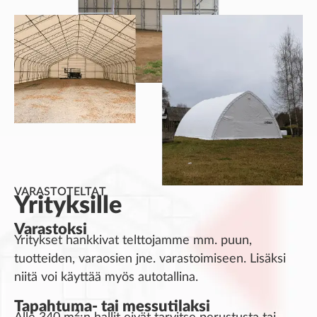
VARASTOTELTAT
Yrityksille
Varastoksi
Yritykset hankkivat telttojamme mm. puun,
tuotteiden, varaosien jne. varastoimiseen. Lisäksi
niitä voi käyttää myös autotallina.
Tapahtuma- tai messutilaksi
2