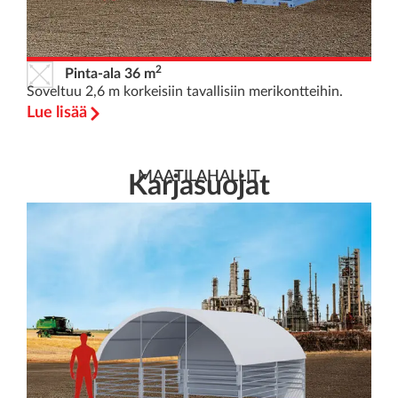
2
Pinta-ala 36 m
Soveltuu 2,6 m korkeisiin tavallisiin merikontteihin.
Lue lisää
MAATILAHALLIT
Karjasuojat