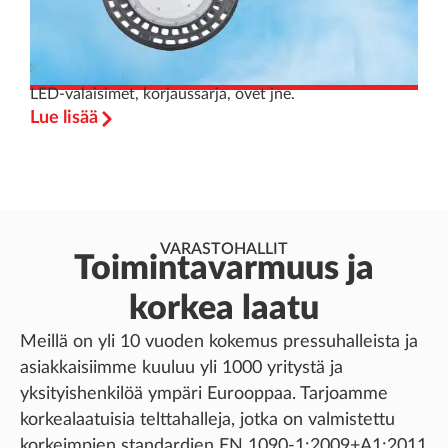
LED-valaisimet, korjaussarja, ovet jne.
Lue lisää
VARASTOHALLIT
Toimintavarmuus ja
korkea laatu
Meillä on yli 10 vuoden kokemus pressuhalleista ja
asiakkaisiimme kuuluu yli 1000 yritystä ja
yksityishenkilöä ympäri Eurooppaa. Tarjoamme
korkealaatuisia telttahalleja, jotka on valmistettu
korkeimpien standardien EN 1090-1:2009+A1:2011