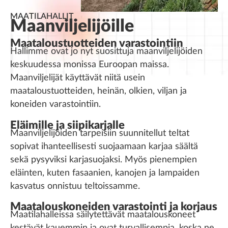
MAATILAHALLIT
Maanviljelijöille
Maataloustuotteiden varastointiin
Hallimme ovat jo nyt suosittuja maanviljelijöiden
keskuudessa monissa Euroopan maissa.
Maanviljelijät käyttävät niitä usein
maataloustuotteiden, heinän, olkien, viljan ja
koneiden varastointiin.
Eläimille ja siipikarjalle
Maanviljelijöiden tarpeisiin suunnitellut teltat
sopivat ihanteellisesti suojaamaan karjaa säältä
sekä pysyviksi karjasuojaksi. Myös pienempien
eläinten, kuten fasaanien, kanojen ja lampaiden
kasvatus onnistuu teltoissamme.
Maatalouskoneiden varastointi ja korjaus
Maatilahalleissa säilytettävät maatalouskoneet