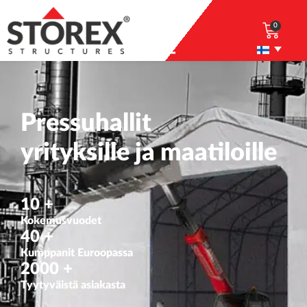
0
Pressuhallit
yrityksille ja maatiloille
10
 +
Kokemusvuodet
40
 +
Kumppanit Euroopassa
2000
 +
Tyytyväistä asiakasta