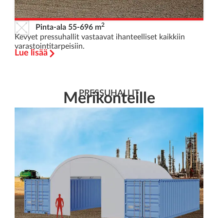
2
Pinta-ala 55-696 m
Kevyet pressuhallit vastaavat ihanteelliset kaikkiin
varastointitarpeisiin.
Lue lisää
PRESSUHALLIT
Merikonteille