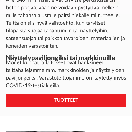
Alle 340 m
:n hallit eivät tarvitse perustusta tai
betonipohjaa, vaan ne voidaan pystyttää melkein
mille tahansa alustalle paitsi hiekalle tai turpeelle.
Teltta on siis hyvä vaihtoehto, kun tarvitset
tilapäistä suojaa tapahtumiin tai näyttelyihin,
sateensuojaa tai paikkaa tavaroiden, materiaalien ja
koneiden varastointiin.
Näyttelypaviljongiksi tai markkinoille
Monet kunnat ja laitokset ovat hankkineet
telttahallejamme mm. markkinoiden ja näyttelyiden
paviljongeiksi. Varastotelttojamme on käytetty myös
COVID-19-testialueilla.
TUOTTEET