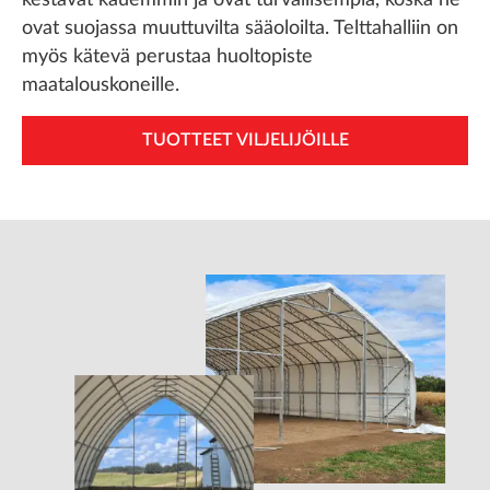
kestävät kauemmin ja ovat turvallisempia, koska ne
ovat suojassa muuttuvilta sääoloilta. Telttahalliin on
myös kätevä perustaa huoltopiste
maatalouskoneille.
TUOTTEET VILJELIJÖILLE