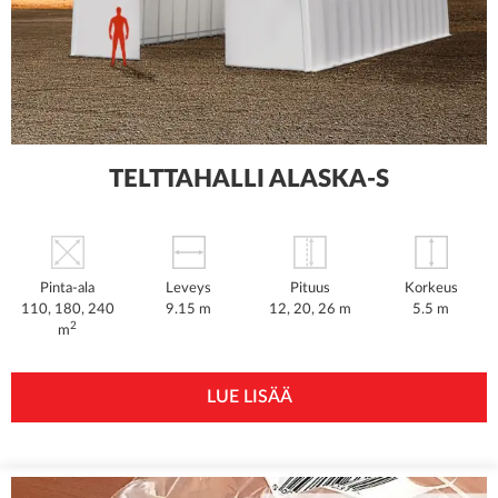
TELTTAHALLI ALASKA-S
Pinta-ala
Leveys
Pituus
Korkeus
110, 180, 240
9.15 m
12, 20, 26 m
5.5 m
2
m
LUE LISÄÄ